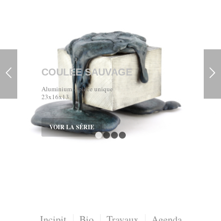
COULÉE SAUVAGE
Aluminium – pièce unique
23x16x13
VOIR LA SÉRIE
1
2
3
4
Incipit
Bio
Travaux
Agenda