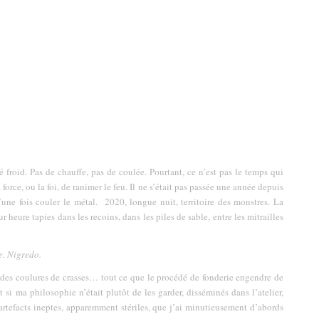
é froid. Pas de chauffe, pas de coulée. Pourtant, ce n’est pas le temps qui
orce, ou la foi, de ranimer le feu. Il ne s’était pas passée une année depuis
’une fois couler le métal. 2020, longue nuit, territoire des monstres. La
 heure tapies dans les recoins, dans les piles de sable, entre les mitrailles
e. Nigredo.
 des coulures de crasses… tout ce que le procédé de fonderie engendre de
 si ma philosophie n’était plutôt de les garder, disséminés dans l’atelier,
’artefacts ineptes, apparemment stériles, que j’ai minutieusement d’abords