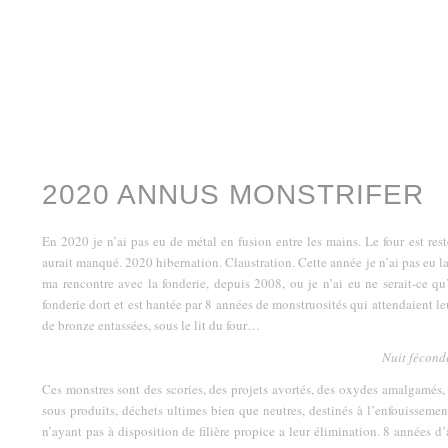
2020 ANNUS MONSTRIFER
En 2020 je n’ai pas eu de métal en fusion entre les mains. Le four est rest
aurait manqué. 2020 hibernation. Claustration. Cette année je n’ai pas eu la f
ma rencontre avec la fonderie, depuis 2008, ou je n’ai eu ne serait-ce qu
fonderie dort et est hantée par 8 années de monstruosités qui attendaient leur
de bronze entassées, sous le lit du four…
Nuit fécond
Ces monstres sont des scories, des projets avortés, des oxydes amalgamés,
sous produits, déchets ultimes bien que neutres, destinés à l’enfouissement
n’ayant pas à disposition de filière propice a leur élimination. 8 années d