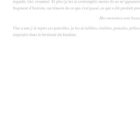
regardé, trié, examiné. Et plus je les ai contemplés moins ils ne m’apparai
fragment d’histoire, un témoin de ce qui s’est passé, ce qui a été produit pro
Mes monstres sont beaux
Une a une j’ai repris ces parcelles, je les ai taillées, ciselées, poncées, polie
exposées dans le bestiaire du fondeur.