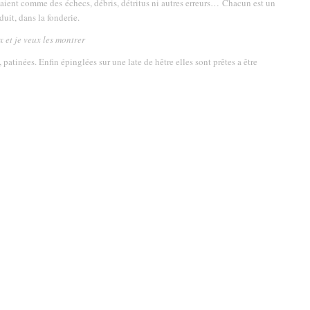
ssaient comme des échecs, débris, détritus ni autres erreurs… Chacun est un
duit, dans la fonderie.
 et je veux les montrer
s, patinées. Enfin épinglées sur une late de hêtre elles sont prêtes a être